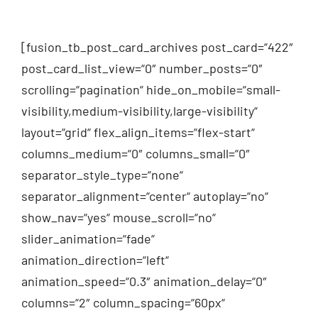
[fusion_tb_post_card_archives post_card=“422″
post_card_list_view=“0″ number_posts=“0″
scrolling=“pagination“ hide_on_mobile=“small-
visibility,medium-visibility,large-visibility“
layout=“grid“ flex_align_items=“flex-start“
columns_medium=“0″ columns_small=“0″
separator_style_type=“none“
separator_alignment=“center“ autoplay=“no“
show_nav=“yes“ mouse_scroll=“no“
slider_animation=“fade“
animation_direction=“left“
animation_speed=“0.3″ animation_delay=“0″
columns=“2″ column_spacing=“60px“