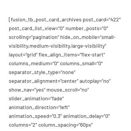
[fusion_tb_post_card_archives post_card=“422″
post_card_list_view=“0″ number_posts=“0″
scrolling=“pagination“ hide_on_mobile=“small-
visibility,medium-visibility,large-visibility“
layout=“grid“ flex_align_items=“flex-start“
columns_medium=“0″ columns_small=“0″
separator_style_type=“none“
separator_alignment=“center“ autoplay=“no“
show_nav=“yes“ mouse_scroll=“no“
slider_animation=“fade“
animation_direction=“left“
animation_speed=“0.3″ animation_delay=“0″
columns=“2″ column_spacing=“60px“