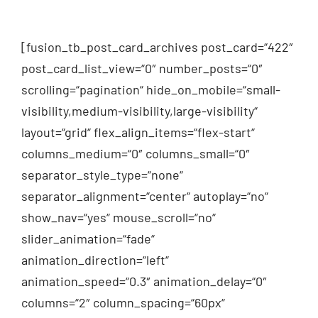
[fusion_tb_post_card_archives post_card=“422″
post_card_list_view=“0″ number_posts=“0″
scrolling=“pagination“ hide_on_mobile=“small-
visibility,medium-visibility,large-visibility“
layout=“grid“ flex_align_items=“flex-start“
columns_medium=“0″ columns_small=“0″
separator_style_type=“none“
separator_alignment=“center“ autoplay=“no“
show_nav=“yes“ mouse_scroll=“no“
slider_animation=“fade“
animation_direction=“left“
animation_speed=“0.3″ animation_delay=“0″
columns=“2″ column_spacing=“60px“