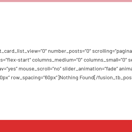
_card_list_view=“0″ number_posts=“0″ scrolling=“pagina
n_items=“flex-start“ columns_medium=“0″ columns_small=“0″
v=“yes“ mouse_scroll=“no“ slider_animation=“fade“ anima
60px“ row_spacing=“60px“]Nothing Found[/fusion_tb_pos