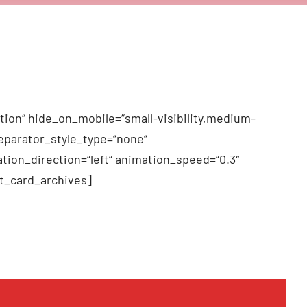
tion“ hide_on_mobile=“small-visibility,medium-
 separator_style_type=“none“
tion_direction=“left“ animation_speed=“0.3″
t_card_archives]