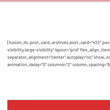
[fusion_tb_post_card_archives post_card=“422″ post
visibility,large-visibility“ layout=“grid“ flex_alig
separator_alignment=“center“ autoplay=“no“ show_na
animation_delay=“0″ columns=“2″ column_spacing=“