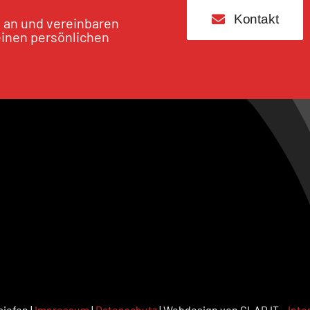
Kontakt
s an und vereinbaren
einen persönlichen
iefen |
Impressum
|
Datenschutz
| Webdesign von GLAD IT –
Inte