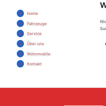
W
Home
Ni
Fahrzeuge
Su
Service
Über uns
Wohnmobile
Kontakt