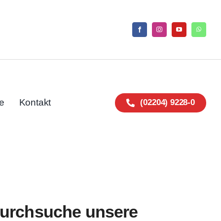
e
Kontakt
(02204) 9228-0
urchsuche unsere