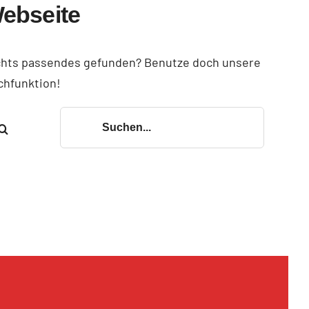
ebseite
chts passendes gefunden? Benutze doch unsere
chfunktion!
Suche
nach: