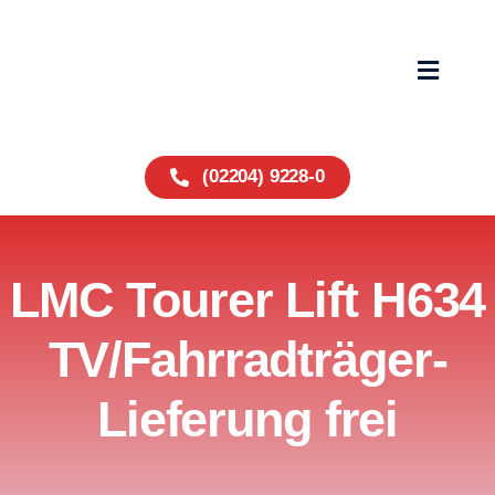
Zum
Inhalt
springen
Toggle
Navigat
Home
(02204) 9228-0
Fahrzeuge
LMC Tourer Lift H634
Service
TV/Fahrradträger-
Über uns
Lieferung frei
Wohnmobile
Kontakt