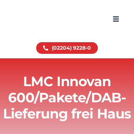
Zum
Inhalt
springen
Toggle
Navigat
Home
(02204) 9228-0
Fahrzeuge
LMC Innovan
Service
600/Pakete/DAB-
Über uns
Lieferung frei Haus
Wohnmobile
Kontakt