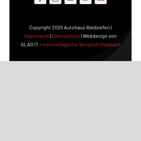
Copyright 2025 Autohaus Baldsiefen |
Impressum
|
Datenschutz
| Webdesign von
GLAD IT –
Internetagentur Bergisch Gladbach