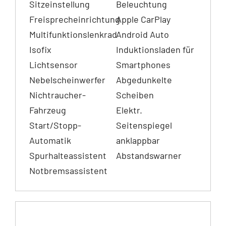
Sitzeinstellung
Beleuchtung
Freisprecheinrichtung
Apple CarPlay
Multifunktionslenkrad
Android Auto
Isofix
Induktionsladen für
Lichtsensor
Smartphones
Nebelscheinwerfer
Abgedunkelte
Nichtraucher-
Scheiben
Fahrzeug
Elektr.
Start/Stopp-
Seitenspiegel
Automatik
anklappbar
Spurhalteassistent
Abstandswarner
Notbremsassistent