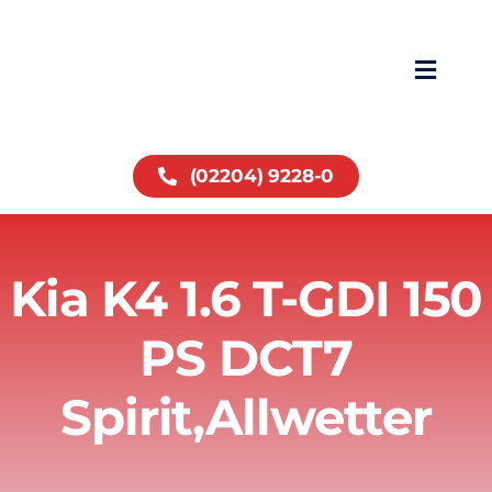
Zum
Inhalt
springen
Toggle
Navigat
Home
(02204) 9228-0
Fahrzeuge
Kia K4 1.6 T-GDI 150
Service
PS DCT7
Über uns
Spirit,Allwetter
Wohnmobile
Kontakt