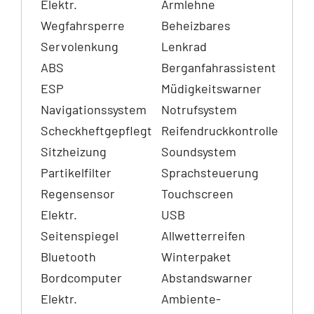
Elektr.
Armlehne
Wegfahrsperre
Beheizbares
Servolenkung
Lenkrad
ABS
Berganfahrassistent
ESP
Müdigkeitswarner
Navigationssystem
Notrufsystem
Scheckheftgepflegt
Reifendruckkontrolle
Sitzheizung
Soundsystem
Partikelfilter
Sprachsteuerung
Regensensor
Touchscreen
Elektr.
USB
Seitenspiegel
Allwetterreifen
Bluetooth
Winterpaket
Bordcomputer
Abstandswarner
Elektr.
Ambiente-