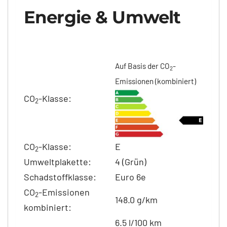
Energie & Umwelt
Auf Basis der CO
-
2
Emissionen (kombiniert)
CO
-Klasse:
2
CO
-Klasse:
E
2
Umweltplakette:
4 (Grün)
Schadstoffklasse:
Euro 6e
CO
-Emissionen
2
148.0 g/km
kombiniert:
6.5 l/100 km