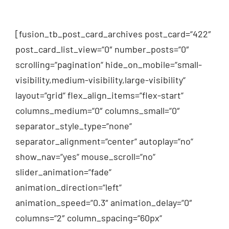
[fusion_tb_post_card_archives post_card=“422″
post_card_list_view=“0″ number_posts=“0″
scrolling=“pagination“ hide_on_mobile=“small-
visibility,medium-visibility,large-visibility“
layout=“grid“ flex_align_items=“flex-start“
columns_medium=“0″ columns_small=“0″
separator_style_type=“none“
separator_alignment=“center“ autoplay=“no“
show_nav=“yes“ mouse_scroll=“no“
slider_animation=“fade“
animation_direction=“left“
animation_speed=“0.3″ animation_delay=“0″
columns=“2″ column_spacing=“60px“