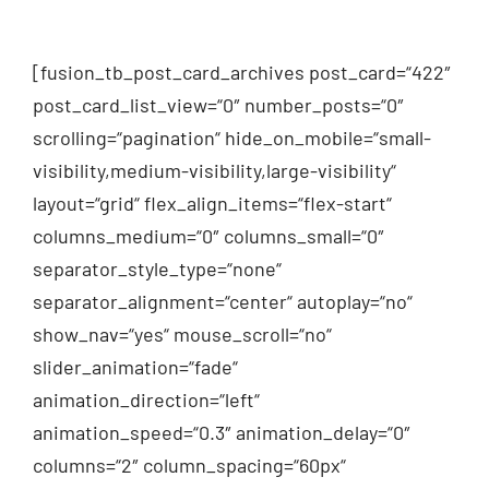
[fusion_tb_post_card_archives post_card=“422″
post_card_list_view=“0″ number_posts=“0″
scrolling=“pagination“ hide_on_mobile=“small-
visibility,medium-visibility,large-visibility“
layout=“grid“ flex_align_items=“flex-start“
columns_medium=“0″ columns_small=“0″
separator_style_type=“none“
separator_alignment=“center“ autoplay=“no“
show_nav=“yes“ mouse_scroll=“no“
slider_animation=“fade“
animation_direction=“left“
animation_speed=“0.3″ animation_delay=“0″
columns=“2″ column_spacing=“60px“