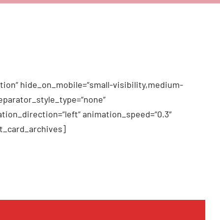
tion“ hide_on_mobile=“small-visibility,medium-
 separator_style_type=“none“
tion_direction=“left“ animation_speed=“0.3″
t_card_archives]