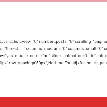
_card_list_view=“0″ number_posts=“0″ scrolling=“pagina
n_items=“flex-start“ columns_medium=“0″ columns_small=“0″
v=“yes“ mouse_scroll=“no“ slider_animation=“fade“ anima
60px“ row_spacing=“60px“]Nothing Found[/fusion_tb_pos