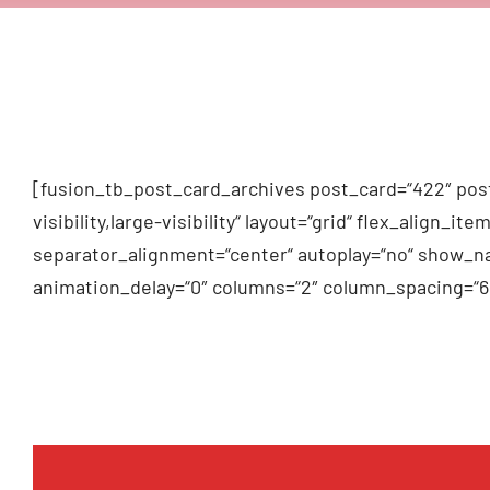
[fusion_tb_post_card_archives post_card=“422″ post
visibility,large-visibility“ layout=“grid“ flex_alig
separator_alignment=“center“ autoplay=“no“ show_na
animation_delay=“0″ columns=“2″ column_spacing=“