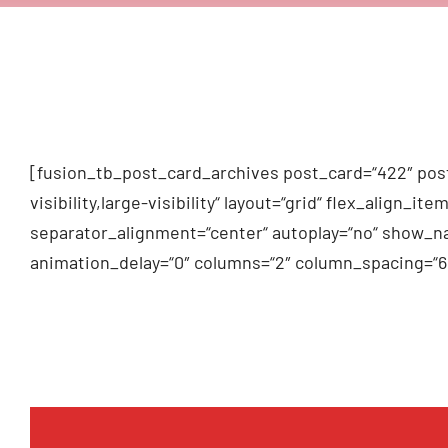
[fusion_tb_post_card_archives post_card=“422″ post
visibility,large-visibility“ layout=“grid“ flex_alig
separator_alignment=“center“ autoplay=“no“ show_na
animation_delay=“0″ columns=“2″ column_spacing=“