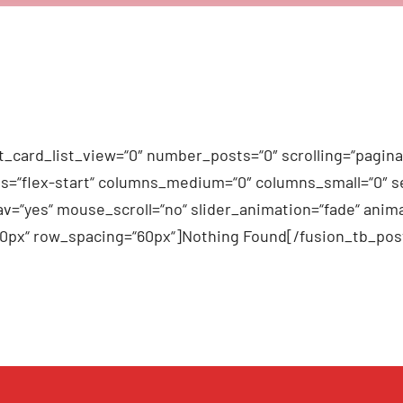
_card_list_view=“0″ number_posts=“0″ scrolling=“pagina
n_items=“flex-start“ columns_medium=“0″ columns_small=“0″
v=“yes“ mouse_scroll=“no“ slider_animation=“fade“ anima
60px“ row_spacing=“60px“]Nothing Found[/fusion_tb_pos