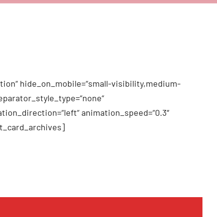
tion“ hide_on_mobile=“small-visibility,medium-
 separator_style_type=“none“
tion_direction=“left“ animation_speed=“0.3″
t_card_archives]