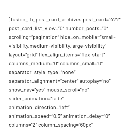
[fusion_tb_post_card_archives post_card=“422″
post_card_list_view=“0″ number_posts=“0″
scrolling=“pagination“ hide_on_mobile=“small-
visibility,medium-visibility,large-visibility“
layout=“grid“ flex_align_items=“flex-start“
columns_medium=“0″ columns_small=“0″
separator_style_type=“none“
separator_alignment=“center“ autoplay=“no“
show_nav=“yes“ mouse_scroll=“no“
slider_animation=“fade“
animation_direction=“left“
animation_speed=“0.3″ animation_delay=“0″
columns=“2″ column_spacing=“60px“