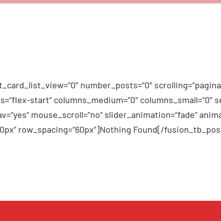
_card_list_view=“0″ number_posts=“0″ scrolling=“pagina
n_items=“flex-start“ columns_medium=“0″ columns_small=“0″
v=“yes“ mouse_scroll=“no“ slider_animation=“fade“ anima
60px“ row_spacing=“60px“]Nothing Found[/fusion_tb_pos