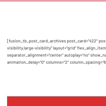
[fusion_tb_post_card_archives post_card=“422″ post
visibility,large-visibility“ layout=“grid“ flex_alig
separator_alignment=“center“ autoplay=“no“ show_na
animation_delay=“0″ columns=“2″ column_spacing=“