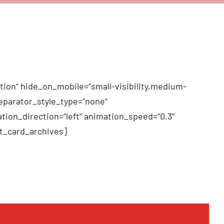
tion“ hide_on_mobile=“small-visibility,medium-
 separator_style_type=“none“
tion_direction=“left“ animation_speed=“0.3″
t_card_archives]