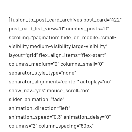
[fusion_tb_post_card_archives post_card=“422″
post_card_list_view=“0″ number_posts=“0″
scrolling=“pagination“ hide_on_mobile=“small-
visibility,medium-visibility,large-visibility“
layout=“grid“ flex_align_items=“flex-start“
columns_medium=“0″ columns_small=“0″
separator_style_type=“none“
separator_alignment=“center“ autoplay=“no“
show_nav=“yes“ mouse_scroll=“no“
slider_animation=“fade“
animation_direction=“left“
animation_speed=“0.3″ animation_delay=“0″
columns=“2″ column_spacing=“60px“