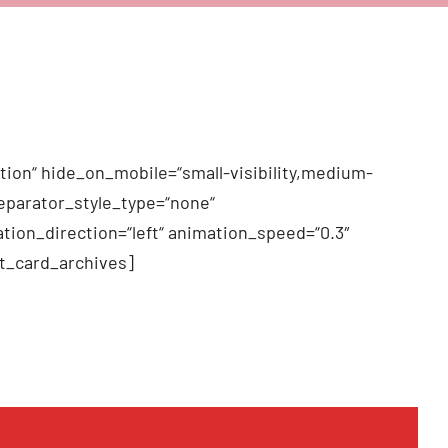
tion“ hide_on_mobile=“small-visibility,medium-
 separator_style_type=“none“
tion_direction=“left“ animation_speed=“0.3″
t_card_archives]