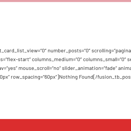
_card_list_view=“0″ number_posts=“0″ scrolling=“pagina
n_items=“flex-start“ columns_medium=“0″ columns_small=“0″
v=“yes“ mouse_scroll=“no“ slider_animation=“fade“ anima
60px“ row_spacing=“60px“]Nothing Found[/fusion_tb_pos