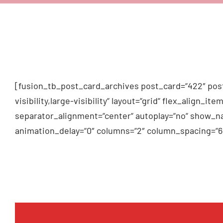
[fusion_tb_post_card_archives post_card=“422″ post
visibility,large-visibility“ layout=“grid“ flex_alig
separator_alignment=“center“ autoplay=“no“ show_na
animation_delay=“0″ columns=“2″ column_spacing=“