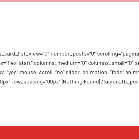
_card_list_view=“0″ number_posts=“0″ scrolling=“pagina
n_items=“flex-start“ columns_medium=“0″ columns_small=“0″
v=“yes“ mouse_scroll=“no“ slider_animation=“fade“ anima
60px“ row_spacing=“60px“]Nothing Found[/fusion_tb_pos