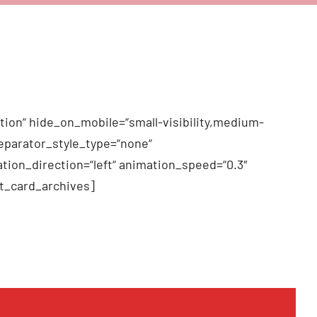
tion“ hide_on_mobile=“small-visibility,medium-
 separator_style_type=“none“
tion_direction=“left“ animation_speed=“0.3″
t_card_archives]