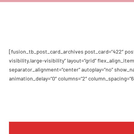
[fusion_tb_post_card_archives post_card=“422″ post
visibility,large-visibility“ layout=“grid“ flex_alig
separator_alignment=“center“ autoplay=“no“ show_na
animation_delay=“0″ columns=“2″ column_spacing=“