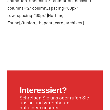
animation_speed=“0.3″ animation_delay=“0″
columns=“2″ column_spacing=“60px“
row_spacing=“60px“]Nothing
Found[/fusion_tb_post_card_archives]
Interessiert?
Schreiben Sie uns oder rufen Sie
uns an und vereinbaren
mit einem unserer