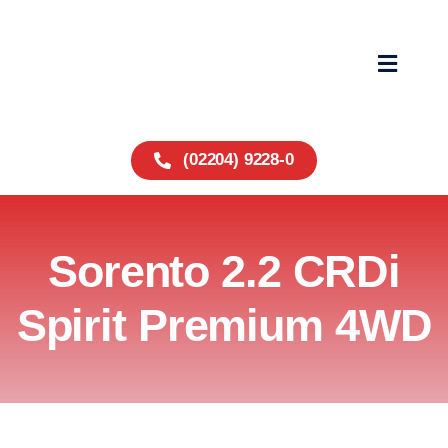
Zum
Inhalt
springen
Toggle
Navigat
Home
(02204) 9228-0
Fahrzeuge
Sorento 2.2 CRDi
Service
Spirit Premium 4WD
Über uns
Wohnmobile
Kontakt