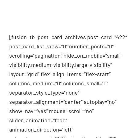
[fusion_tb_post_card_archives post_card=“422″
post_card_list_view=“0″ number_posts=“0″
scrolling=“pagination“ hide_on_mobile=“small-
visibility,medium-visibility,large-visibility“
layout=“grid“ flex_align_items=“flex-start“
columns_medium=“0″ columns_small=“0″
separator_style_type=“none“
separator_alignment=“center“ autoplay=“no“
show_nav=“yes“ mouse_scroll=“no“
slider_animation=“fade“
animation_direction=“left“