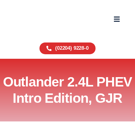
Zum
Inhalt
springen
Toggle
Navigat
Home
(02204) 9228-0
Fahrzeuge
Outlander 2.4L PHEV
Service
Intro Edition, GJR
Über uns
Wohnmobile
Kontakt