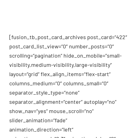
[fusion_tb_post_card_archives post_card=“422″
post_card_list_view=“0″ number_posts=“0″
scrolling=“pagination“ hide_on_mobile=“small-
visibility,medium-visibility,large-visibility“
layout=“grid“ flex_align_items=“flex-start“
columns_medium=“0″ columns_small=“0″
separator_style_type=“none“
separator_alignment=“center“ autoplay=“no“
show_nav=“yes“ mouse_scroll=“no“
slider_animation=“fade“
animation_direction=“left“