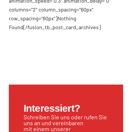
animation_speed=“0.3″ animation_delay=“0″
columns=“2″ column_spacing=“60px“
row_spacing=“60px“]Nothing
Found[/fusion_tb_post_card_archives]
Interessiert?
Schreiben Sie uns oder rufen Sie
uns an und vereinbaren
mit einem unserer