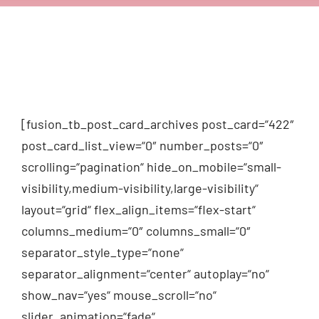
[fusion_tb_post_card_archives post_card=“422″
post_card_list_view=“0″ number_posts=“0″
scrolling=“pagination“ hide_on_mobile=“small-
visibility,medium-visibility,large-visibility“
layout=“grid“ flex_align_items=“flex-start“
columns_medium=“0″ columns_small=“0″
separator_style_type=“none“
separator_alignment=“center“ autoplay=“no“
show_nav=“yes“ mouse_scroll=“no“
slider_animation=“fade“