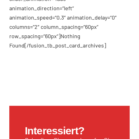
animation_direction=“left“
animation_speed=“0.3″ animation_delay=“0″
columns=“2″ column_spacing=“60px“
row_spacing=“60px“]Nothing
Found[/fusion_tb_post_card_archives]
Interessiert?