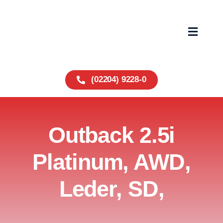
Zum
Inhalt
springen
Toggle
Navigat
Home
(02204) 9228-0
Fahrzeuge
Outback 2.5i
Service
Platinum, AWD,
Über uns
Leder, SD,
Wohnmobile
Kontakt