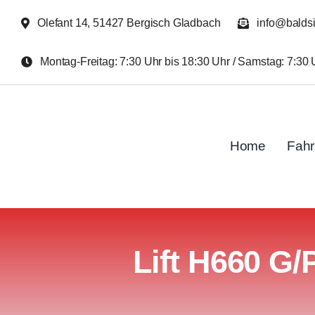
Zum
Olefant 14, 51427 Bergisch Gladbach
info@balds
Inhalt
springen
Montag-Freitag: 7:30 Uhr bis 18:30 Uhr / Samstag: 7:30 
Home
Fah
Lift H660 G/