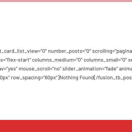
_card_list_view=“0″ number_posts=“0″ scrolling=“pagina
n_items=“flex-start“ columns_medium=“0″ columns_small=“0″
v=“yes“ mouse_scroll=“no“ slider_animation=“fade“ anima
60px“ row_spacing=“60px“]Nothing Found[/fusion_tb_pos