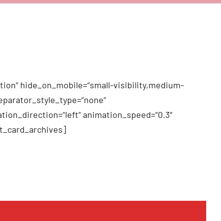
tion“ hide_on_mobile=“small-visibility,medium-
 separator_style_type=“none“
tion_direction=“left“ animation_speed=“0.3″
t_card_archives]