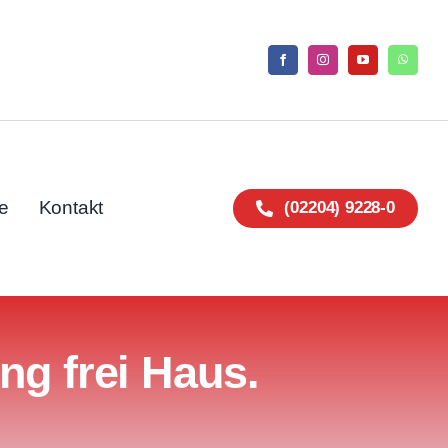
e
Kontakt
(02204) 9228-0
ng frei Haus.