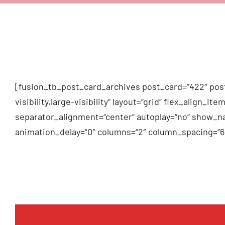
[fusion_tb_post_card_archives post_card=“422″ post
visibility,large-visibility“ layout=“grid“ flex_alig
separator_alignment=“center“ autoplay=“no“ show_na
animation_delay=“0″ columns=“2″ column_spacing=“