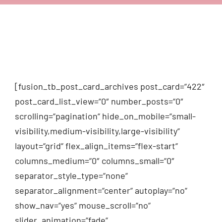
[fusion_tb_post_card_archives post_card=“422″
post_card_list_view=“0″ number_posts=“0″
scrolling=“pagination“ hide_on_mobile=“small-
visibility,medium-visibility,large-visibility“
layout=“grid“ flex_align_items=“flex-start“
columns_medium=“0″ columns_small=“0″
separator_style_type=“none“
separator_alignment=“center“ autoplay=“no“
show_nav=“yes“ mouse_scroll=“no“
slider_animation=“fade“