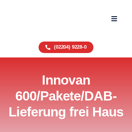
Zum
Inhalt
springen
Toggle
Navigat
Home
(02204) 9228-0
Fahrzeuge
Innovan
Service
600/Pakete/DAB-
Über uns
Lieferung frei Haus
Wohnmobile
Kontakt