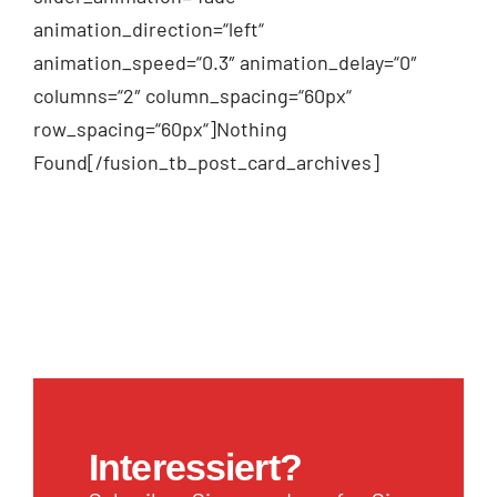
animation_direction=“left“
animation_speed=“0.3″ animation_delay=“0″
columns=“2″ column_spacing=“60px“
row_spacing=“60px“]Nothing
Found[/fusion_tb_post_card_archives]
Interessiert?