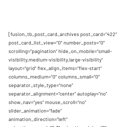
[fusion_tb_post_card_archives post_card=“422″
post_card_list_view=“0″ number_posts=“0″
scrolling=“pagination“ hide_on_mobile=“small-
visibility,medium-visibility,large-visibility“
layout=“grid“ flex_align_items=“flex-start“
columns_medium=“0″ columns_small=“0″
separator_style_type=“none“
separator_alignment=“center“ autoplay=“no“
show_nav=“yes“ mouse_scroll=“no“
slider_animation=“fade“
animation_direction=“left“