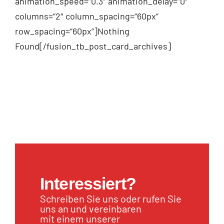
animation_speed=“0.3″ animation_delay=“0″
columns=“2″ column_spacing=“60px“
row_spacing=“60px“]Nothing
Found[/fusion_tb_post_card_archives]
Interessiert?
Schreiben Sie uns oder rufen Sie
uns an und vereinbaren
mit einem unserer