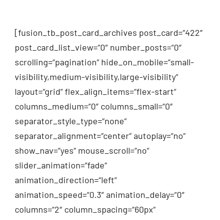
[fusion_tb_post_card_archives post_card=“422″
post_card_list_view=“0″ number_posts=“0″
scrolling=“pagination“ hide_on_mobile=“small-
visibility,medium-visibility,large-visibility“
layout=“grid“ flex_align_items=“flex-start“
columns_medium=“0″ columns_small=“0″
separator_style_type=“none“
separator_alignment=“center“ autoplay=“no“
show_nav=“yes“ mouse_scroll=“no“
slider_animation=“fade“
animation_direction=“left“
animation_speed=“0.3″ animation_delay=“0″
columns=“2″ column_spacing=“60px“