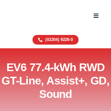
Zum
Inhalt
springen
Toggle
Navigat
Home
(02204) 9228-0
Fahrzeuge
EV6 77.4-kWh RWD
Service
GT-Line, Assist+, GD,
Über uns
Sound
Wohnmobile
Kontakt