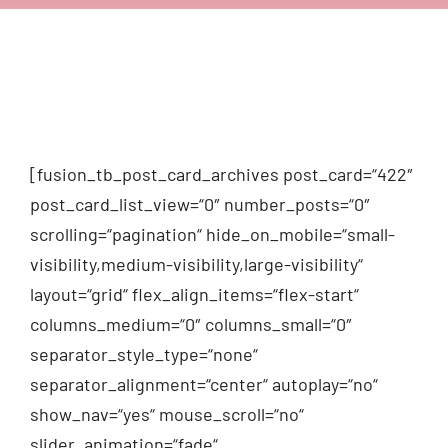
[fusion_tb_post_card_archives post_card=“422″
post_card_list_view=“0″ number_posts=“0″
scrolling=“pagination“ hide_on_mobile=“small-
visibility,medium-visibility,large-visibility“
layout=“grid“ flex_align_items=“flex-start“
columns_medium=“0″ columns_small=“0″
separator_style_type=“none“
separator_alignment=“center“ autoplay=“no“
show_nav=“yes“ mouse_scroll=“no“
slider_animation=“fade“