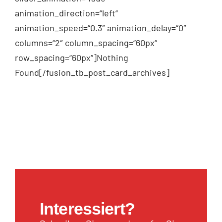
animation_direction=“left“
animation_speed=“0.3″ animation_delay=“0″
columns=“2″ column_spacing=“60px“
row_spacing=“60px“]Nothing
Found[/fusion_tb_post_card_archives]
Interessiert?