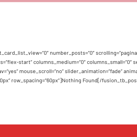
_card_list_view=“0″ number_posts=“0″ scrolling=“pagina
n_items=“flex-start“ columns_medium=“0″ columns_small=“0″
v=“yes“ mouse_scroll=“no“ slider_animation=“fade“ anima
60px“ row_spacing=“60px“]Nothing Found[/fusion_tb_pos