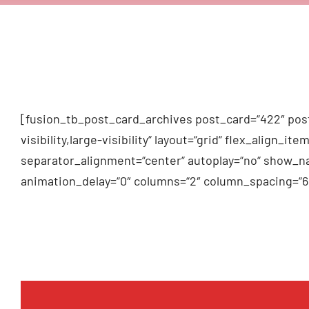
[fusion_tb_post_card_archives post_card=“422″ post
visibility,large-visibility“ layout=“grid“ flex_alig
separator_alignment=“center“ autoplay=“no“ show_na
animation_delay=“0″ columns=“2″ column_spacing=“