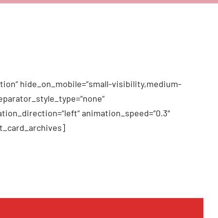
tion“ hide_on_mobile=“small-visibility,medium-
 separator_style_type=“none“
tion_direction=“left“ animation_speed=“0.3″
t_card_archives]