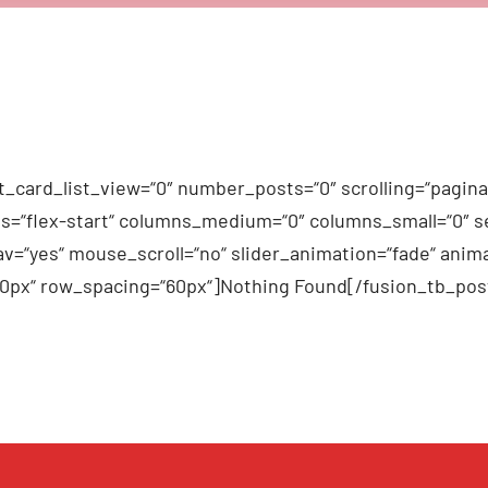
_card_list_view=“0″ number_posts=“0″ scrolling=“pagina
n_items=“flex-start“ columns_medium=“0″ columns_small=“0″
v=“yes“ mouse_scroll=“no“ slider_animation=“fade“ anima
60px“ row_spacing=“60px“]Nothing Found[/fusion_tb_pos