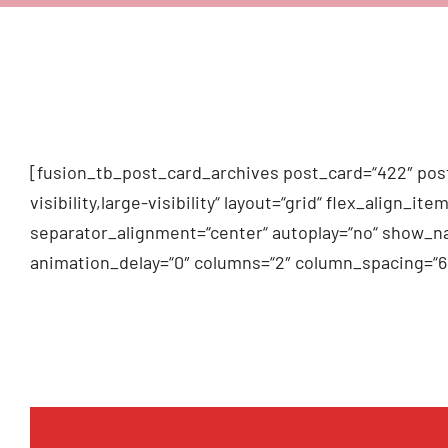
[fusion_tb_post_card_archives post_card=“422″ post
visibility,large-visibility“ layout=“grid“ flex_alig
separator_alignment=“center“ autoplay=“no“ show_na
animation_delay=“0″ columns=“2″ column_spacing=“