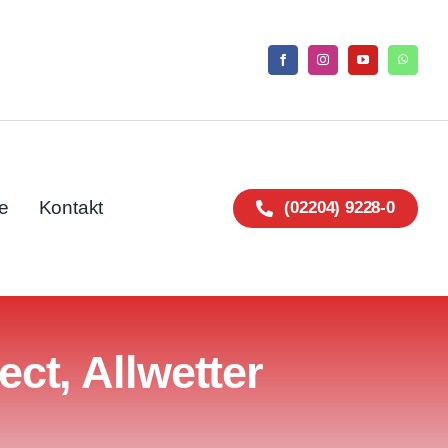
e
Kontakt
(02204) 9228-0
ct, Allwetter