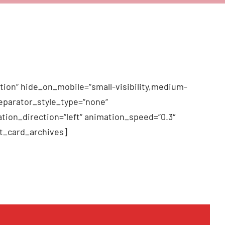
tion“ hide_on_mobile=“small-visibility,medium-
 separator_style_type=“none“
tion_direction=“left“ animation_speed=“0.3″
t_card_archives]