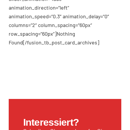
animation_direction=“left“
animation_speed=“0.3″ animation_delay=“0″
columns=“2″ column_spacing=“60px“
row_spacing=“60px“]Nothing
Found[/fusion_tb_post_card_archives]
Interessiert?