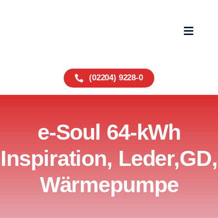
Zum
Inhalt
springen
Toggle
Navigat
Home
(02204) 9228-0
Fahrzeuge
e-Soul 64-kWh
Service
Inspiration, Leder,GD,
Über uns
Wärmepumpe
Wohnmobile
Kontakt