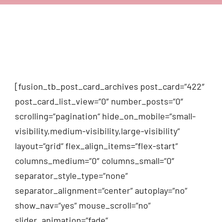
[fusion_tb_post_card_archives post_card=“422″
post_card_list_view=“0″ number_posts=“0″
scrolling=“pagination“ hide_on_mobile=“small-
visibility,medium-visibility,large-visibility“
layout=“grid“ flex_align_items=“flex-start“
columns_medium=“0″ columns_small=“0″
separator_style_type=“none“
separator_alignment=“center“ autoplay=“no“
show_nav=“yes“ mouse_scroll=“no“
slider_animation=“fade“