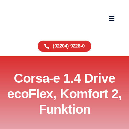
Zum
Inhalt
springen
Toggle
Navigat
Home
(02204) 9228-0
Fahrzeuge
Corsa-e 1.4 Drive
Service
ecoFlex, Komfort 2,
Über uns
Funktion
Wohnmobile
Kontakt