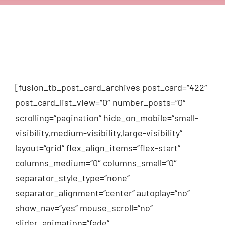
[fusion_tb_post_card_archives post_card=“422″
post_card_list_view=“0″ number_posts=“0″
scrolling=“pagination“ hide_on_mobile=“small-
visibility,medium-visibility,large-visibility“
layout=“grid“ flex_align_items=“flex-start“
columns_medium=“0″ columns_small=“0″
separator_style_type=“none“
separator_alignment=“center“ autoplay=“no“
show_nav=“yes“ mouse_scroll=“no“
slider_animation=“fade“