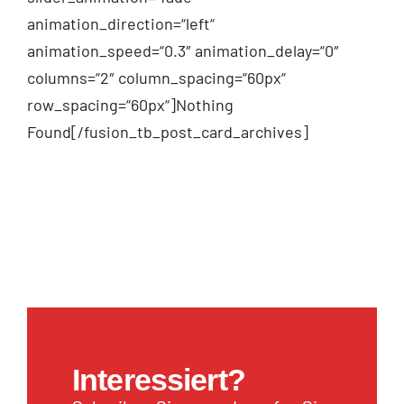
animation_direction=“left“
animation_speed=“0.3″ animation_delay=“0″
columns=“2″ column_spacing=“60px“
row_spacing=“60px“]Nothing
Found[/fusion_tb_post_card_archives]
Interessiert?