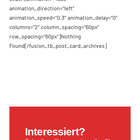
animation_direction=“left“
animation_speed=“0.3″ animation_delay=“0″
columns=“2″ column_spacing=“60px“
row_spacing=“60px“]Nothing
Found[/fusion_tb_post_card_archives]
Interessiert?