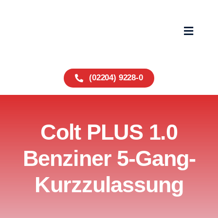
Zum
Inhalt
springen
Toggle
Navigat
Home
(02204) 9228-0
Fahrzeuge
Colt PLUS 1.0
Service
Benziner 5-Gang-
Über uns
Kurzzulassung
Wohnmobile
Kontakt