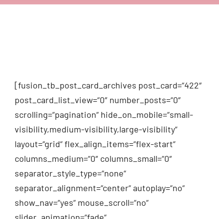
[fusion_tb_post_card_archives post_card=“422″
post_card_list_view=“0″ number_posts=“0″
scrolling=“pagination“ hide_on_mobile=“small-
visibility,medium-visibility,large-visibility“
layout=“grid“ flex_align_items=“flex-start“
columns_medium=“0″ columns_small=“0″
separator_style_type=“none“
separator_alignment=“center“ autoplay=“no“
show_nav=“yes“ mouse_scroll=“no“
slider_animation=“fade“