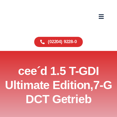
Zum
Inhalt
springen
Toggle
Navigat
Home
(02204) 9228-0
Fahrzeuge
cee´d 1.5 T-GDI
Service
Ultimate Edition,7-G
Über uns
DCT Getrieb
Wohnmobile
Kontakt