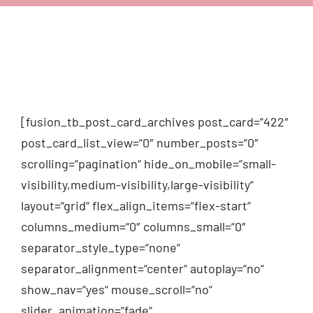
[fusion_tb_post_card_archives post_card=“422″
post_card_list_view=“0″ number_posts=“0″
scrolling=“pagination“ hide_on_mobile=“small-
visibility,medium-visibility,large-visibility“
layout=“grid“ flex_align_items=“flex-start“
columns_medium=“0″ columns_small=“0″
separator_style_type=“none“
separator_alignment=“center“ autoplay=“no“
show_nav=“yes“ mouse_scroll=“no“
slider_animation=“fade“