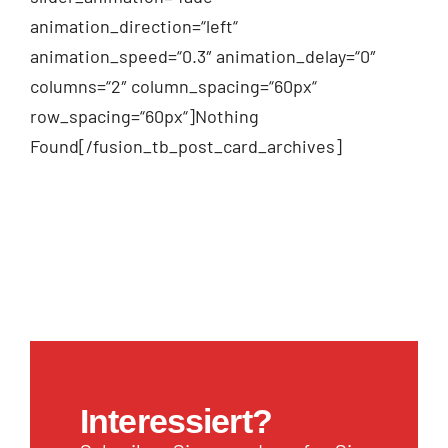
animation_direction=“left“
animation_speed=“0.3″ animation_delay=“0″
columns=“2″ column_spacing=“60px“
row_spacing=“60px“]Nothing
Found[/fusion_tb_post_card_archives]
Interessiert?