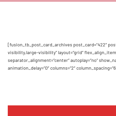
[fusion_tb_post_card_archives post_card=“422″ post
visibility,large-visibility“ layout=“grid“ flex_alig
separator_alignment=“center“ autoplay=“no“ show_na
animation_delay=“0″ columns=“2″ column_spacing=“