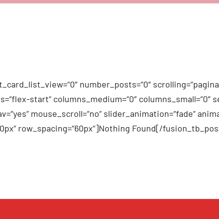
_card_list_view=“0″ number_posts=“0″ scrolling=“pagina
n_items=“flex-start“ columns_medium=“0″ columns_small=“0″
v=“yes“ mouse_scroll=“no“ slider_animation=“fade“ anima
60px“ row_spacing=“60px“]Nothing Found[/fusion_tb_pos