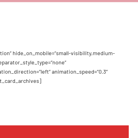
tion“ hide_on_mobile=“small-visibility,medium-
 separator_style_type=“none“
tion_direction=“left“ animation_speed=“0.3″
t_card_archives]