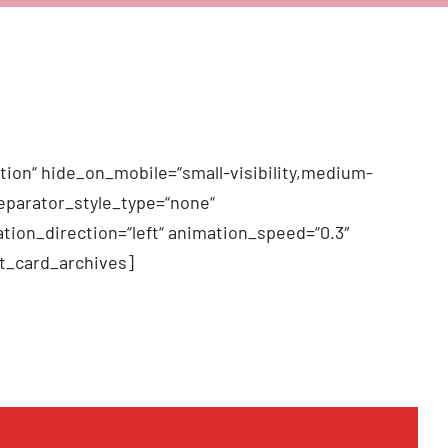
tion“ hide_on_mobile=“small-visibility,medium-
 separator_style_type=“none“
tion_direction=“left“ animation_speed=“0.3″
t_card_archives]