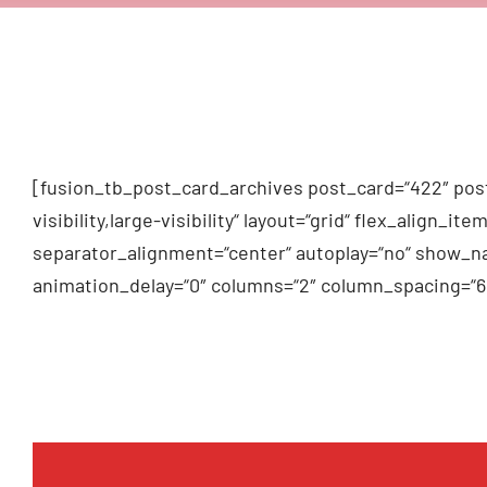
[fusion_tb_post_card_archives post_card=“422″ post
visibility,large-visibility“ layout=“grid“ flex_alig
separator_alignment=“center“ autoplay=“no“ show_na
animation_delay=“0″ columns=“2″ column_spacing=“