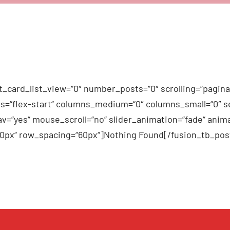
_card_list_view=“0″ number_posts=“0″ scrolling=“pagina
n_items=“flex-start“ columns_medium=“0″ columns_small=“0″
v=“yes“ mouse_scroll=“no“ slider_animation=“fade“ anima
60px“ row_spacing=“60px“]Nothing Found[/fusion_tb_pos