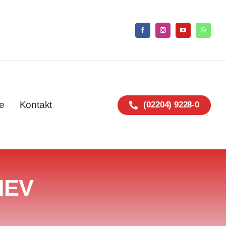
e
Kontakt
(02204) 9228-0
HEV