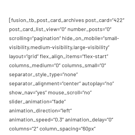
[fusion_tb_post_card_archives post_card=“422″
post_card_list_view=“0″ number_posts=“0″
scrolling=“pagination“ hide_on_mobile=“small-
visibility,medium-visibility,large-visibility“
layout=“grid“ flex_align_items=“flex-start“
columns_medium=“0″ columns_small=“0″
separator_style_type=“none“
separator_alignment=“center“ autoplay=“no“
show_nav=“yes“ mouse_scroll=“no“
slider_animation=“fade“
animation_direction=“left“
animation_speed=“0.3″ animation_delay=“0″
columns=“2″ column_spacing=“60px“