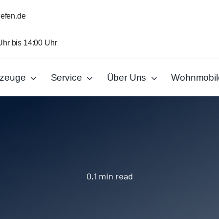
iefen.de
Uhr bis 14:00 Uhr
rzeuge
Service
Über Uns
Wohnmobil
0,1 min read